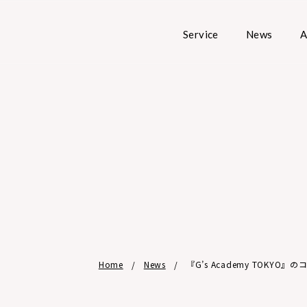
Service
News
A
Home
News
『G’s Academy TOK