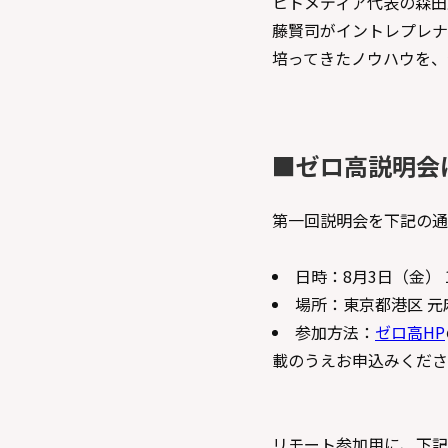
ヒトメディア代表の森田正
藤賢司がイントレプレナ
培ってきたノウハウを、
■ゼロ高説明会
第一回説明会を下記の通
日時：8月3日（金） 18:
場所：東京都港区 元麻布
参加方法：
ゼロ高HP
載のうえお申込みくださ
リモート参加用に、下記Fac