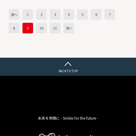
前へ
1
2
3
4
5
6
7
8
9
10
11
次へ
BACK TO TOP
未来を笑顔に - Smiles for the future -