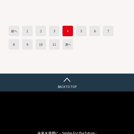
前へ
1
2
3
4
5
6
7
8
9
10
11
次へ
BACK TO TOP
未来を笑顔に - Smiles for the future -